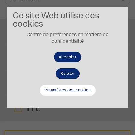
Ce site Web utilise des
cookies
Puissance du moteur
82/110 kW/HP
Centre de préférences en matière de
confidentialité
Capacité de la lame
2,9 m³
Accepter
Rejeter
Lame
3.35 x 1.06 (Straight) m x m
Paramètres des cookies
Poids opérationnel
11 t.