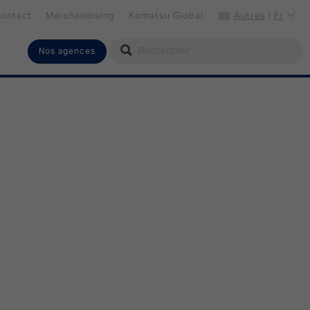
ontact
Merchandising
Komatsu Global
Autres
|
Fr
Nos agences
Choisissez votre langue
Français
Sélectionner votre pays
Autres