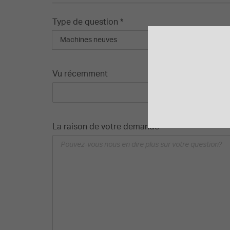
Type de question *
Machines neuves
Vu récemment
La raison de votre demande *