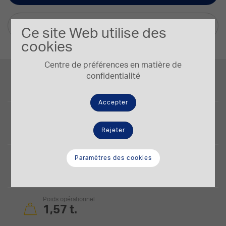
Autres langues
Ce site Web utilise des
cookies
Centre de préférences en matière de
Puissance du moteur
confidentialité
11,2/14,7 kW/HP
Accepter
Capacité du godet
0,03-0,06 m³
Rejeter
Profondeur max. d’excavation
Paramètres des cookies
2,41 m
Poids opérationnel
1,57 t.