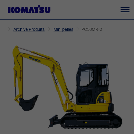
Ba
la
Archive Produits
Mini pelles
PC50MR-2
na