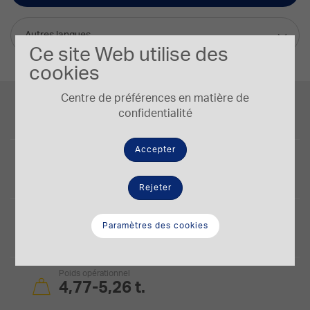
Autres langues
Ce site Web utilise des
cookies
Puissance du moteur
Centre de préférences en matière de
30,3/40,6 kW/HP
confidentialité
Accepter
Capacité du godet
0,07-0,18 m³
Rejeter
Profondeur max. d’excavation
4,16 m
Paramètres des cookies
Poids opérationnel
4,77-5,26 t.