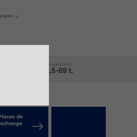
langues
Poids opérationnel
32,5-69 t.
Pièces de
rechange