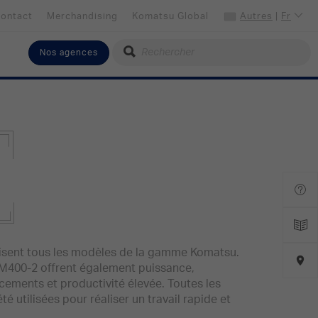
ontact
Merchandising
Komatsu Global
Autres
|
Fr
Nos agences
Choisissez votre langue
Français
Sélectionner votre pays
Autres
risent tous les modèles de la gamme Komatsu.
M400-2 offrent également puissance,
ements et productivité élevée. Toutes les
é utilisées pour réaliser un travail rapide et