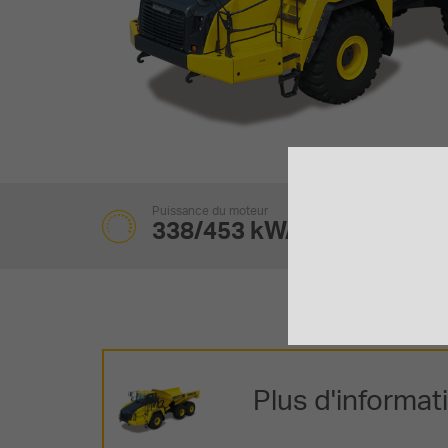
Puissance du moteur
338/453 kW/HP
Plus d'informat