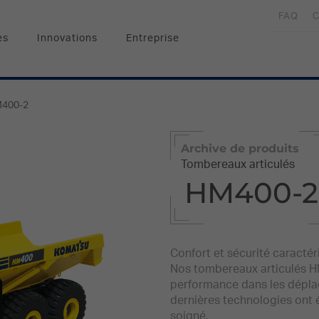
FAQ
C
es
Innovations
Entreprise
400-2
Archive de produits
Tombereaux articulés
HM400-2
Confort et sécurité caracté
Nos tombereaux articulés H
performance dans les déplac
dernières technologies ont ét
soigné.