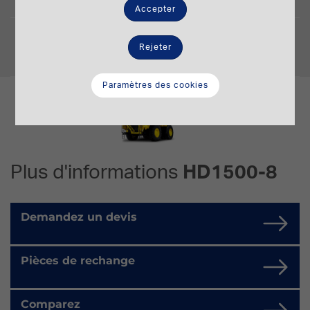
Accepter
Charge utile nonimale
139 t.
Rejeter
Paramètres des cookies
Plus d'informations
HD1500-8
Demandez un devis
Pièces de rechange
Comparez