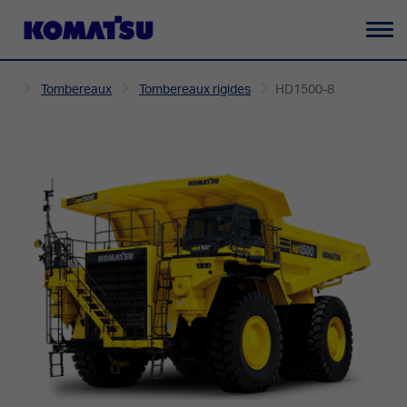
Ba
la
Tombereaux
Tombereaux rigides
HD1500-8
na